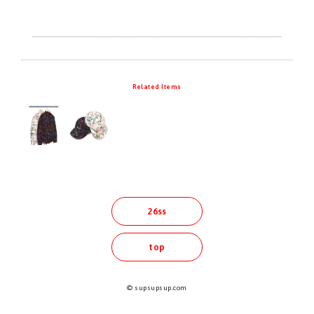
Related Items
26ss
top
© supsupsup.com