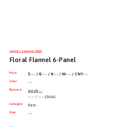
spring / summer 2021
Floral Flannel 6-Panel
Price
$--- / €--- / ¥--- / ₩--- / CNY---
Color
---
Release
week---
--.-- / --.--(Asia)
Category
hats
Size
---
---